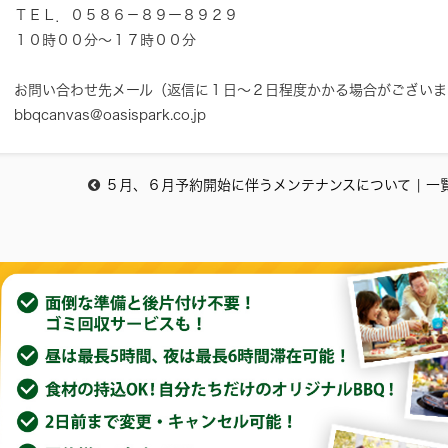
ＴＥＬ．０５８６－８９ー８９２９
１０時００分～１７時００分
お問い合わせ先メール（返信に１日～２日程度かかる場合がございま
bbqcanvas@oasispark.co.jp
５月、６月予約開始に伴うメンテナンスについて
|
一