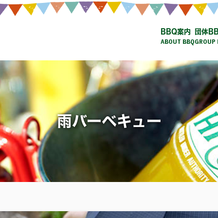
BBQ案内
団体B
ABOUT BBQ
GROUP 
雨バーベキュー